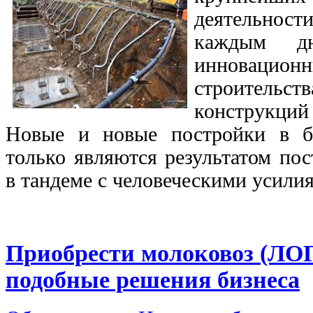
деятельнос
каждым дн
инноваци
строите
конструкци
Новые и новые постройки в б
только являются результатом по
в тандеме с человеческими усили
Приобрести молоковоз (Л
подобные решения бизнеса