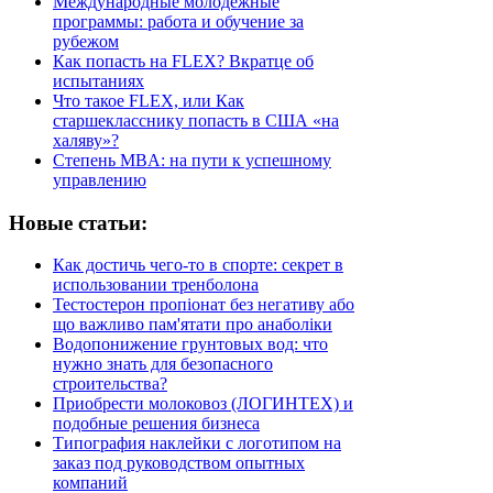
Международные молодежные
программы: работа и обучение за
рубежом
Как попасть на FLEX? Вкратце об
испытаниях
Что такое FLEX, или Как
старшекласснику попасть в США «на
халяву»?
Степень MBA: на пути к успешному
управлению
Новые статьи:
Как достичь чего-то в спорте: секрет в
использовании тренболона
Тестостерон пропіонат без негативу або
що важливо пам'ятати про анаболіки
Водопонижение грунтовых вод: что
нужно знать для безопасного
строительства?
Приобрести молоковоз (ЛОГИНТЕХ) и
подобные решения бизнеса
Типография наклейки с логотипом на
заказ под руководством опытных
компаний