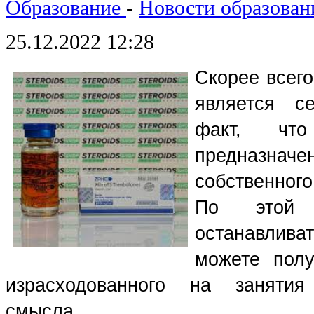
Образование
-
Новости образован
25.12.2022 12:28
Скорее всего,
является се
факт, что
предназнач
собственног
По этой п
останавлива
можете полу
израсходованного на занятия
смысла. 