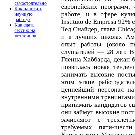
самостоятельно
европейских программ, 
Как написать
работе, и в сфере кул
научную
работу?
Instituto de Empresa 92%
Как сдать
Тед Снайдер, глава Chic
сессию на
и в лучших школах Аме
«отлично»
опыт работы (около пя
слушателей — 28 лет. В
Гленна Хаббарда, декан
появилась новая тенден
занимать высокие посты
этом этапе работодател
ценнейший персонал на
внутренними тренингами
принимать кандидатов ещ
они займут высокие пост
зачисляют с трехлет
требуемых пяти-шест
Константина Магалецко