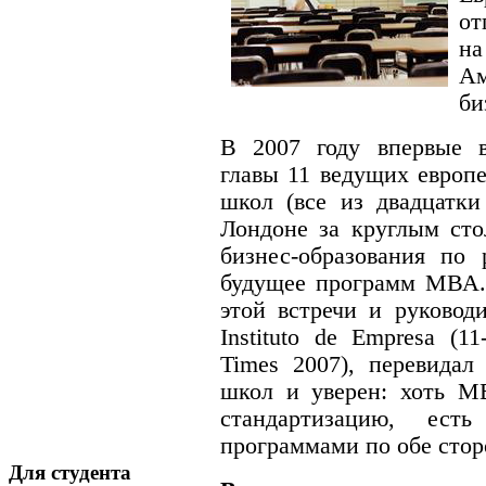
от
на
А
би
В 2007 году впервые в
главы 11 ведущих европ
школ (все из двадцатки
Лондоне за круглым сто
бизнес-образования по
будущее программ МВА. 
этой встречи и руковод
Instituto de Empresa (1
Times 2007), перевидал
школ и уверен: хоть М
стандартизацию, ест
программами по обе стор
Для студента