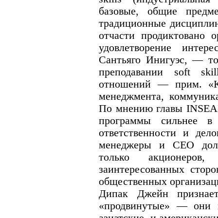
базовые, общие пред
традиционные дисциплин
отчасти продиктовано о
удовлетворение интер
Сантьяго Инигуэс, — то
преподавании soft ski
отношений — прим. «Ка
менеджмента, коммуника
По мнению главы INSEAD
программы сильнее в 
ответственности и дело
менеджеры и CEO дол
только акционеро
заинтересованных сторо
общественных организац
Дипак Джейн признает
«продвинутые» — они и
азиатские, и американск