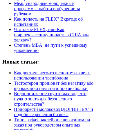
Международные молодежные
программы: работа и обучение за
рубежом
Как попасть на FLEX? Вкратце об
испытаниях
Что такое FLEX, или Как
старшекласснику попасть в США «на
халяву»?
Степень MBA: на пути к успешному
управлению
Новые статьи:
Как достичь чего-то в спорте: секрет в
использовании тренболона
Тестостерон пропіонат без негативу або
що важливо пам'ятати про анаболіки
Водопонижение грунтовых вод: что
нужно знать для безопасного
строительства?
Приобрести молоковоз (ЛОГИНТЕХ) и
подобные решения бизнеса
Типография наклейки с логотипом на
заказ под руководством опытных