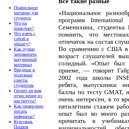
Все такие разные
Правильное
«Национальное разноо
питание для
студента
программ Internation
Что на
Семенихина, студентка I
практике?
помнить, что местона
Что взять с
собой в
отпечаток на состав слуш
общагу?
По сравнению с США в Е
Как лучше
запоминать
возраст слушателей вы
выученный
солидный. «Опыт был 
материал
приеме, — говорит Гай
Вредные и
полезные
2002 года школы INS
советы
ребята, выпускники ин
студентам
Грозит ли вам
баллы по тесту GMAT, н
отчисление из
очень интересен, в то вр
института?
пятилетним стажем рабо
Как правильно
писать
опыт был во много раз
рефераты?
прочитать в учебника
Курсовая.
Пишем
национальностей обес