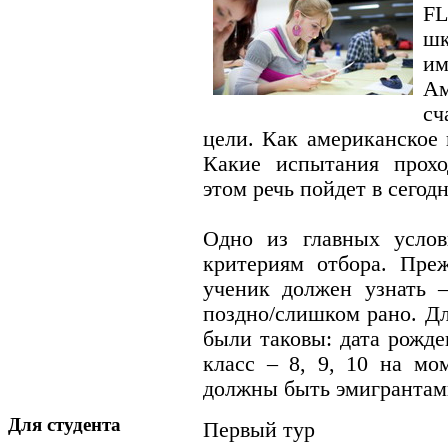
F
ш
им
А
сч
цели. Как американское 
Какие испытания прох
этом речь пойдет в сегод
Одно из главных услов
критериям отбора. Пре
ученик должен узнать 
поздно/слишком рано. Дл
были таковы: дата рожден
класс – 8, 9, 10 на мо
должны быть эмигрантам
Для студента
Первый тур