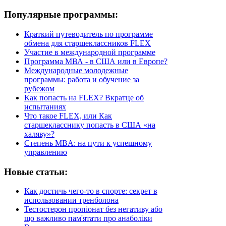
Популярные программы:
Краткий путеводитель по программе
обмена для старшеклассников FLEX
Участие в международной программе
Программа МВА - в США или в Европе?
Международные молодежные
программы: работа и обучение за
рубежом
Как попасть на FLEX? Вкратце об
испытаниях
Что такое FLEX, или Как
старшекласснику попасть в США «на
халяву»?
Степень MBA: на пути к успешному
управлению
Новые статьи:
Как достичь чего-то в спорте: секрет в
использовании тренболона
Тестостерон пропіонат без негативу або
що важливо пам'ятати про анаболіки