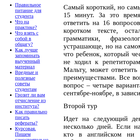
Правильное
Самый короткий, но сам
питание для
15 минут. За это врем
студента
ответить на 16 вопросо
Что на
практике?
коротком тексте, ост
Что взять с
грамматики, фразеол
собой в
общагу?
устрашающе, но на само
Как лучше
что ребенок, который че
запоминать
не ходил к репетитора
выученный
материал
Мальту, может ответить 
Вредные и
преимуществами. Все вопр
полезные
советы
вопрос – четыре вариант
студентам
сентябре-ноябре, в завис
Грозит ли вам
отчисление из
Второй тур
института?
Как правильно
писать
Идет на следующий ден
рефераты?
несколько дней. Если н
Курсовая.
кто в английском ни 
Пишем
самостоятельно