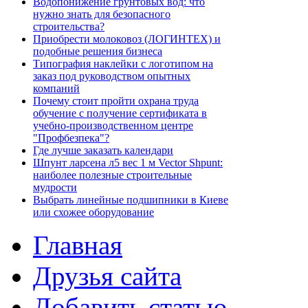
Водопонижение грунтовых вод: что
нужно знать для безопасного
строительства?
Приобрести молоковоз (ЛОГИНТЕХ) и
подобные решения бизнеса
Типография наклейки с логотипом на
заказ под руководством опытных
компаний
Почему стоит пройти охрана труда
обучение с получение сертификата в
учебно-производственном центре
"Профбезпека"?
Где лучше заказать календари
Шпунт ларсена л5 вес 1 м Vector Shpunt:
наиболее полезные строительные
мудрости
Выбрать линейные подшипники в Киеве
или схожее оборудование
Главная
Друзья сайта
Добавить статью