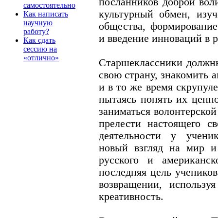
посланников доброй воли
самостоятельно
культурный обмен, изуч
Как написать
научную
общества, формирование
работу?
и введение инноваций в р
Как сдать
сессию на
«отлично»
Старшеклассники должны
свою страну, знакомить 
и в то же время скрупул
пытаясь понять их ценн
заниматься волонтерской
прелести настоящего св
деятельности у учени
новый взгляд на мир и
русского и американск
последняя цель ученико
возвращении, использу
креативность.