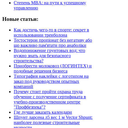
Степень MBA: на пути к успешному
управлению
Новые статьи:
Как достичь чего-то в спорте: секрет в
использовании тренболона
Тестостерон пропіонат без негативу або
що важливо пам'ятати про анаболіки
Водопонижение грунтовых вод: что
нужно знать для безопасного
строительства?
Приобрести молоковоз (ЛОГИНТЕХ) и
подобные решения бизнеса
Типография наклейки с логотипом на
заказ под руководством опытных
компаний
Почему стоит пройти охрана труда
обучение с получение сертификата в
учебно-производственном центре
"Профбезпека"?
Где лучше заказать календари
Шпунт ларсена л5 вес 1 м Vector Shpunt:
наиболее полезные строительные
мудрости