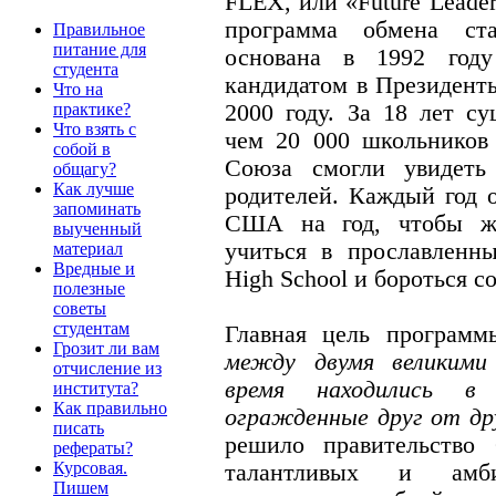
FLEX, или «Future Leade
программа обмена ст
Правильное
питание для
основана в 1992 году
студента
кандидатом в Президент
Что на
2000 году. За 18 лет с
практике?
Что взять с
чем 20 000 школьников 
собой в
Союза смогли увидеть
общагу?
Как лучше
родителей. Каждый год 
запоминать
США на год, чтобы ж
выученный
учиться в прославленн
материал
Вредные и
High School и бороться с
полезные
советы
студентам
Главная цель програм
Грозит ли вам
между двумя великими
отчисление из
время находились в 
института?
Как правильно
огражденные друг от др
писать
решило правительство
рефераты?
Курсовая.
талантливых и амб
Пишем