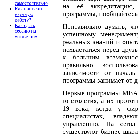
самостоятельно
на её аккредитацию,
Как написать
программы, пообщайтесь
научную
работу?
Неправильно думать, ч
Как сдать
сессию на
успешному менеджменту
«отлично»
реальных знаний и опыта
похвастаться перед дру
к большим возможно
правильно воспользо
зависимости от началь
программы занимает от дв
Первые программы MBAп
го столетия, а их прото
19 века, когда у фир
специалистах, влад
управлению. На сего
существуют бизнес-школ