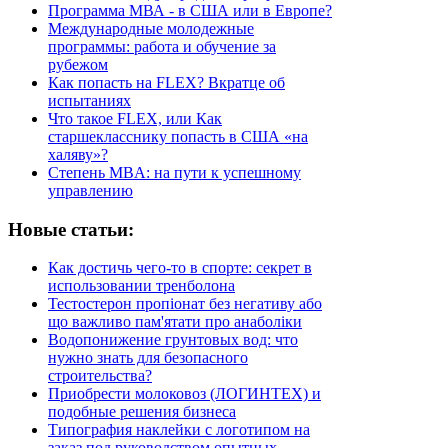
Программа МВА - в США или в Европе?
Международные молодежные
программы: работа и обучение за
рубежом
Как попасть на FLEX? Вкратце об
испытаниях
Что такое FLEX, или Как
старшекласснику попасть в США «на
халяву»?
Степень MBA: на пути к успешному
управлению
Новые статьи:
Как достичь чего-то в спорте: секрет в
использовании тренболона
Тестостерон пропіонат без негативу або
що важливо пам'ятати про анаболіки
Водопонижение грунтовых вод: что
нужно знать для безопасного
строительства?
Приобрести молоковоз (ЛОГИНТЕХ) и
подобные решения бизнеса
Типография наклейки с логотипом на
заказ под руководством опытных