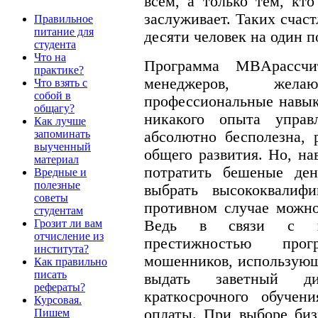
всем, а только тем, кт
заслуживает. Таких счаст
Правильное
питание для
десяти человек на один п
студента
Что на
Программа MBAрассчи
практике?
менеджеров, жел
Что взять с
собой в
профессиональные навык
общагу?
никакого опыта управл
Как лучше
запоминать
абсолютно бесполезна, 
выученный
общего развития. Но, на
материал
потратить бешеные де
Вредные и
полезные
выбрать высококвалифи
советы
противном случае можно
студентам
Ведь в связи с вы
Грозит ли вам
отчисление из
престижностью про
института?
мошенников, использую
Как правильно
писать
выдать заветный д
рефераты?
краткосрочного обуче
Курсовая.
оплаты. При выборе биз
Пишем