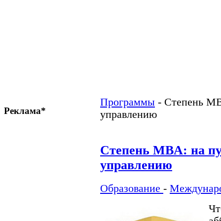
Программы
-
Степень MB
Реклама*
управлению
Степень MBA: на п
управлению
Образование
-
Междунар
Ч
аб