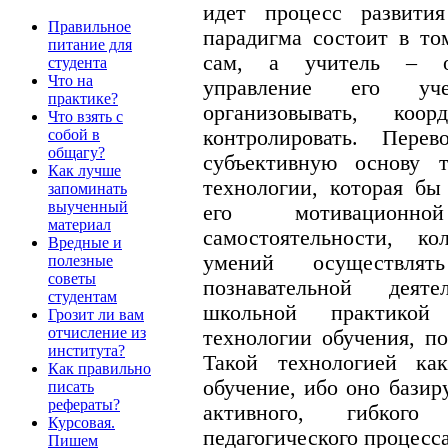
идет процесс развития
Правильное
парадигма состоит в то
питание для
сам, а учитель – ос
студента
Что на
управление его уче
практике?
организовывать, коорд
Что взять с
контролировать. Пере
собой в
общагу?
субъективную основу т
Как лучше
технологии, которая бы
запоминать
выученный
его мотивационно
материал
самостоятельности, ко
Вредные и
умений осуществлят
полезные
советы
познавательной деят
студентам
школьной практикой
Грозит ли вам
отчисление из
технологии обучения, п
института?
Такой технологией ка
Как правильно
обучение, ибо оно базир
писать
рефераты?
активного, гибког
Курсовая.
педагогического процесса
Пишем