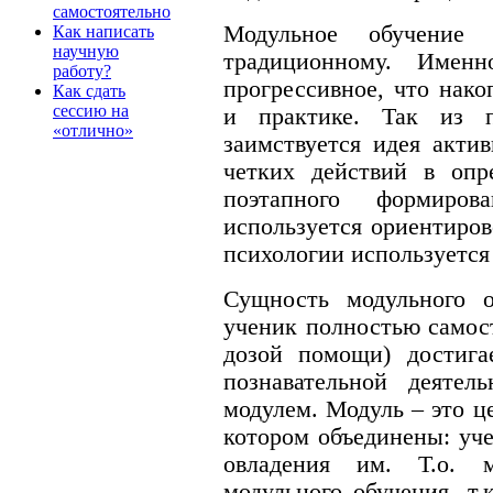
самостоятельно
Модульное обучение 
Как написать
научную
традиционному. Имен
работу?
прогрессивное, что нако
Как сдать
сессию на
и практике. Так из п
«отлично»
заимствуется идея акти
четких действий в опр
поэтапного формиров
используется ориентиров
психологии используется
Сущность модульного о
ученик полностью самос
дозой помощи) достига
познавательной деятел
модулем. Модуль – это ц
котором объединены: уч
овладения им. Т.о. м
модульного обучения, т.