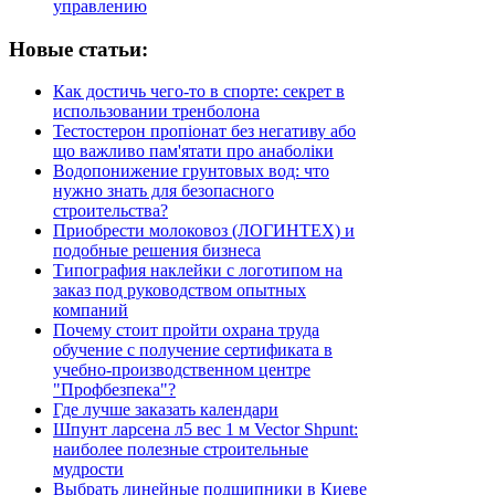
управлению
Новые статьи:
Как достичь чего-то в спорте: секрет в
использовании тренболона
Тестостерон пропіонат без негативу або
що важливо пам'ятати про анаболіки
Водопонижение грунтовых вод: что
нужно знать для безопасного
строительства?
Приобрести молоковоз (ЛОГИНТЕХ) и
подобные решения бизнеса
Типография наклейки с логотипом на
заказ под руководством опытных
компаний
Почему стоит пройти охрана труда
обучение с получение сертификата в
учебно-производственном центре
"Профбезпека"?
Где лучше заказать календари
Шпунт ларсена л5 вес 1 м Vector Shpunt:
наиболее полезные строительные
мудрости
Выбрать линейные подшипники в Киеве