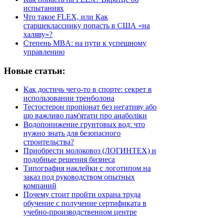
испытаниях
Что такое FLEX, или Как
старшекласснику попасть в США «на
халяву»?
Степень MBA: на пути к успешному
управлению
Новые статьи:
Как достичь чего-то в спорте: секрет в
использовании тренболона
Тестостерон пропіонат без негативу або
що важливо пам'ятати про анаболіки
Водопонижение грунтовых вод: что
нужно знать для безопасного
строительства?
Приобрести молоковоз (ЛОГИНТЕХ) и
подобные решения бизнеса
Типография наклейки с логотипом на
заказ под руководством опытных
компаний
Почему стоит пройти охрана труда
обучение с получение сертификата в
учебно-производственном центре