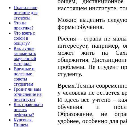
общем, дистанционное
настоящем институте, то
Правильное
питание для
студента
Можно выделить следу
Что на
формы обучения.
практике?
Что взять с
Россия – страна не малы
собой в
общагу?
интересует, например, 
Как лучше
может жить на Сахал
запоминать
выученный
общежития. Дистанционн
материал
проблемы. Не студент п
Вредные и
студенту.
полезные
советы
студентам
Время.Темпы современно
Грозит ли вам
у человека не остаётся в
отчисление из
И здесь всё учтено – к
института?
Как правильно
обучения и послед
писать
Образование, не огра
рефераты?
Курсовая.
удобнее, особенно для р
Пишем