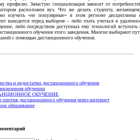
му профилю. Зачастую специализация зависит от потребносте
котором расположен вуз. Что же делать студенту, желающем
ьно изучить «не популярные» в этом регионе дисциплины 
ент находится перед выбором – либо ехать учиться в удаленно
едение, либо посредством доступных ему технологий вступить 
истанционного обучения этого заведения. Многие выбирают пут
наний с помощью дистанционного обучения.
нства и недостатки дистанционного обучения
анционном обучении
АНЦИОННОЕ ОБУЧЕНИЕ
 и против дистанционного обучения через интернет
ное образование
омментарий