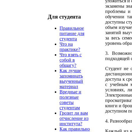
уложиться и 
экзамены зн
проблемы и 
Для студента
обучении та
доступны сту
объем изучае
Правильное
занятий выуч
питание для
за весь сем
студента
уровень обр
Что на
практике?
3. Возможно
Что взять с
подходящей 
собой в
общагу?
Студент не 
Как лучше
дистанционн
запоминать
доступа к ср
выученный
с учебным 
материал
условиях, л
Вредные и
Электронн
полезные
просматриват
советы
книги и бро
студентам
доступном п
Грозит ли вам
отчисление из
4. Разнообра
института?
Как правильно
Каждый из н