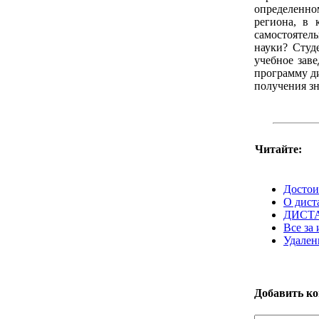
определенно
региона, в 
самостоятел
науки? Студ
учебное зав
программу д
получения з
Читайте:
Достои
О дист
ДИСТ
Все за
Удален
Добавить к