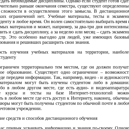
сдать необходимые дисциплины. Однако если студент готов сдат
ачительно раньше окончания семестра, существуют определенны
сложности в осуществлении этого замысла. В дистанционно
ких ограничений нет. Учебные материалы, тесты и экзамен
денту в любое время. Он волен самостоятельно выбирать время 
мых материалов и может, например, за два-три дня интенсивны
ить и сдать дисциплину, а за неделю или месяц – сдать экзамен
естр. Это особенно выгодно для людей, уже имеющих базовы
азования и решивших расширить свои знания.
сть изучения учебных материалов на территории, наиболе
студенту
ограничен территориально тем местом, где он должен получат
ое образование. Существует одно ограничение – возможност
еде передачи информации. Так, например, видео - и аудиокассет
материалом могут быть изучены студентом либо в домашни
ибо в любом другом месте, где есть аудио- и видеоаппаратура
ые курсы и тесты на базе Интернет-технологий можн
ь в любом месте где есть доступ к Интернету, наконец, обычны
шюры могут быть получены студентом по обычной почте в любо
очтовом учреждении.
зие средств и способов дистанционного обучения
ас привык усваивать информацию и знания по-своему. Одном