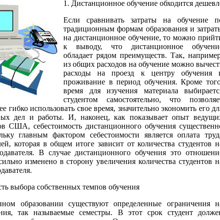
1. Дистанционное обучение обходится дешевл
Если сравнивать затраты на обучение п
традиционным формам образования и затрат
на дистанционное обучение, то можно прийт
к выводу, что дистанционное обучени
обладает рядом преимуществ. Так, например
из общих расходов на обучение можно вычест
расходы на проезд к центру обучения 
проживание в период обучения. Кроме того
время для изучения материала выбираетс
студентом самостоятельно, что позволяе
ее гибко использовать свое время, значительно экономить его дл
ых дел и работы. И, наконец, как показывает опыт ведущи
ов США, себестоимость дистанционного обучения существенн
льку главным фактором себестоимости является оплата труд
ей, которая в общем итоге зависит от количества студентов н
одавателя. В случае дистанционного обучения это отношени
сильно изменено в сторону увеличения количества студентов н
давателя.
сть выбора собственных темпов обучения
нном образовании существуют определенные ограничения н
ния, так называемые семестры. В этот срок студент долже