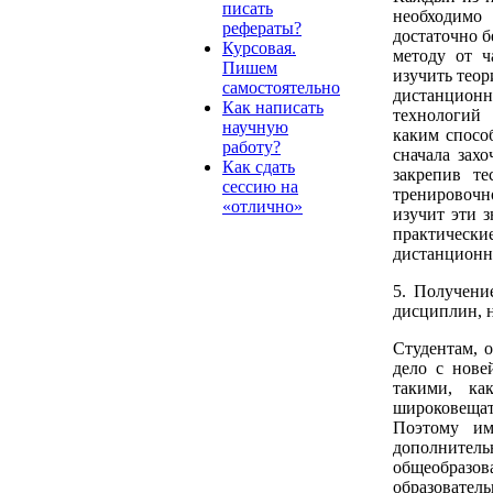
писать
необходимо 
рефераты?
достаточно б
Курсовая.
методу от ч
Пишем
изучить теор
самостоятельно
дистанцион
Как написать
технологий 
научную
каким спосо
работу?
сначала захо
Как сдать
закрепив те
сессию на
тренировочн
«отлично»
изучит эти з
практически
дистанционн
5. Получени
дисциплин, 
Студентам, 
дело с нове
такими, ка
широковеща
Поэтому им
дополнител
общеобразо
образовател