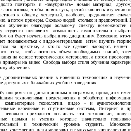
долго повторять и «зазубривать» новый материал, другом
еглого взгляда, чтобы понять суть, третий склонен к изучению п
астного к общему, четвертый, наоборот, предпочитает сначал
ию, а потом примеры. Сколько людей, столько и предпочтений. 
ном обучении благодаря большому спектру возможностей 
у студента появляется возможность самостоятельно выбрать
бом он будет изучать выбранную дисциплину. Возможно, кто-т
чет познакомиться с видео-материалами, затем изучить теорию
стом на практике, а кто-то все сделает наоборот, начнет 
ого теста, чтобы осознать объем необходимых знаний, зате
нания на основе теоретических материалов, а потом просмотри
е примеры на видео. Свобода выбора стиля обучения характерн
ому обучению.
е дополнительных знаний в новейших технологиях и изучени
не доступных в ближайших учебных заведениях
обучающимся по дистанционным программам, приходится имет
йшими технологиями представления и обработки информации
к компьютерные технологии, видео - и аудиотехнологии
тельные кабельные и спутниковые системы, Интернет и пр
 невольно приходится осваивать эти технологии, получа
ьные навыки и умения, которые значительно повышаю
вательный и технический уровень студента. Множеств
ьных учреждений подготавливают и выпускают специалистов п