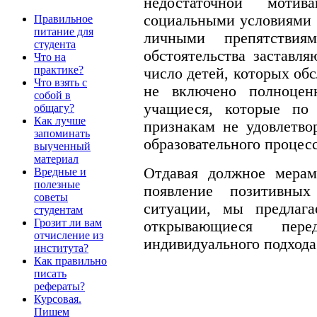
недостаточной мотив
социальными условиями и
Правильное
питание для
личными препятстви
студента
обстоятельства заставля
Что на
практике?
число детей, которых об
Что взять с
не включено полноцен
собой в
учащиеся, которые п
общагу?
Как лучше
признакам не удовлетв
запоминать
образовательного процесс
выученный
материал
Отдавая должное мерам
Вредные и
полезные
появление позитивны
советы
ситуации, мы предлага
студентам
Грозит ли вам
открывающиеся пер
отчисление из
индивидуального подхода
института?
Как правильно
писать
рефераты?
Курсовая.
Пишем