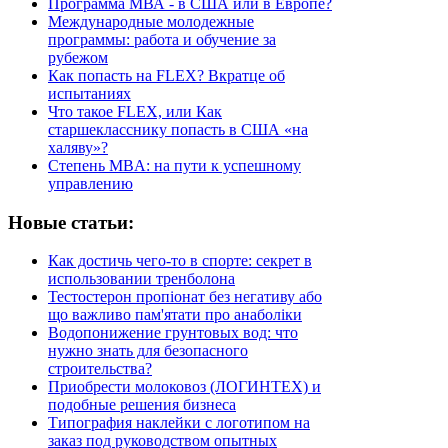
Программа МВА - в США или в Европе?
Международные молодежные
программы: работа и обучение за
рубежом
Как попасть на FLEX? Вкратце об
испытаниях
Что такое FLEX, или Как
старшекласснику попасть в США «на
халяву»?
Степень MBA: на пути к успешному
управлению
Новые статьи:
Как достичь чего-то в спорте: секрет в
использовании тренболона
Тестостерон пропіонат без негативу або
що важливо пам'ятати про анаболіки
Водопонижение грунтовых вод: что
нужно знать для безопасного
строительства?
Приобрести молоковоз (ЛОГИНТЕХ) и
подобные решения бизнеса
Типография наклейки с логотипом на
заказ под руководством опытных