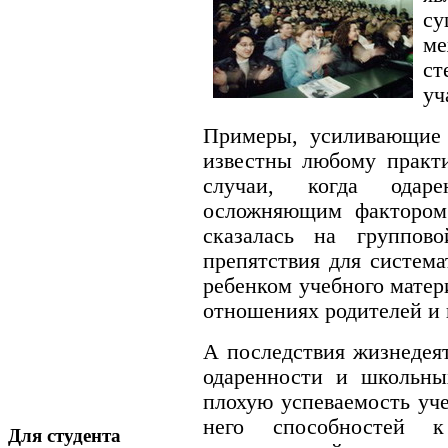
су
ме
с
уч
Примеры, усиливающие э
известны любому практ
случаи, когда одаре
осложняющим фактором 
сказалась на группово
препятствия для систем
ребенком учебного матер
отношениях родителей и
А последствия жизнедея
одаренности и школьных
плохую успеваемость уч
него способностей к
Для студента