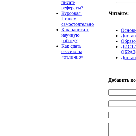
писать
рефераты?
Читайте:
Курсовая.
Пишем
самостоятельно
Как написать
Основн
научную
Дистан
работу?
Образо
Как сдать
ДИСТ
сессию на
ОБРА
«отлично»
Дистан
Добавить к