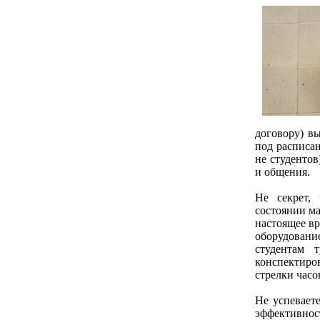
договору) в
под расписан
не студентов
и общения.
Не секрет,
состоянии ма
настоящее в
оборудование
студентам 
конспектиро
стрелки часо
Не успевает
эффективно