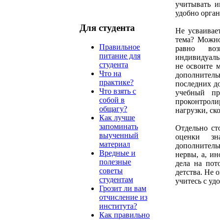
учитывать и
удобно орга
Для студента
Не усваивае
тема? Можно
Правильное
равно воз
питание для
индивидуальн
студента
не освоите 
Что на
дополнител
практике?
последних д
Что взять с
учебный пр
собой в
проконтрол
общагу?
нагрузки, с
Как лучше
запоминать
Отдельно ст
выученный
оценки зна
материал
дополнитель
Вредные и
нервы, а, и
полезные
дела на пот
советы
детства. Не 
студентам
учитесь с уд
Грозит ли вам
отчисление из
института?
Как правильно