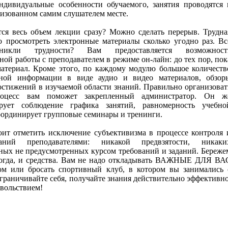
ндивидуальные особенности обучаемого, занятия проводятся 
низованном самим слушателем месте.
тся весь объем лекции сразу? Можно сделать перерыв. Трудна
 просмотреть электронные материалы сколько угодно раз. Вс
никли трудности? Вам предоставляется возможност
ой работы с преподавателем в режиме он-лайн: до тех пор, пок
материал. Кроме этого, по каждому модулю большое количеств
ьной информации в виде аудио и видео материалов, обзор
остижений в изучаемой области знаний. Правильно организоват
оцесс вам поможет закрепленный администратор. Он ж
ирует соблюдение графика занятий, равномерность учебно
координирует групповые семинары и тренинги.
оит отметить исключение субъективизма в процессе контроля 
ний преподавателями: никакой предвзятости, никаки
ных не предусмотренных курсом требований и заданий. Береже
ногда, и средства. Вам не надо откладывать ВАЖНЫЕ ДЛЯ ВА
ом или бросать спортивный клуб, в котором вы занимались 
ограничивайте себя, получайте знания действительно эффективно
овольствием!