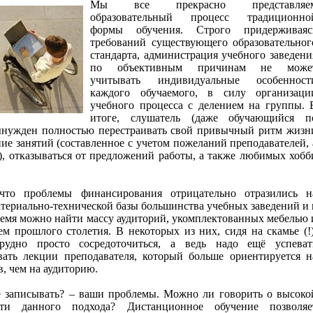
Мы все прекрасно представляе
образовательный процесс традиционно
формы обучения. Строго придерживаяс
требований существующего образовательног
стандарта, администрация учебного заведени
по объективным причинам не може
учитывать индивидуальные особенност
каждого обучаемого, в силу организаци
учебного процесса с делением на группы. 
итоге, слушатель (даже обучающийся п
ынужден полностью перестраивать свой привычный ритм жизн
ие занятий (составленное с учетом пожеланий преподавателей, 
), отказываться от предложений работы, а также любимых хобб
 что проблемы финансирования отрицательно отразились н
териально-технической базы большинства учебных заведений и 
ремя можно найти массу аудиторий, укомплектованных мебелью 
м прошлого столетия. В некоторых из них, сидя на скамье (!)
трудно просто сосредоточиться, а ведь надо ещё успеват
вать лекции преподавателя, который больше ориентируется н
в, чем на аудиторию.
е записывать? – ваши проблемы. Можно ли говорить о высоко
сти данного подхода? Дистанционное обучение позволяе