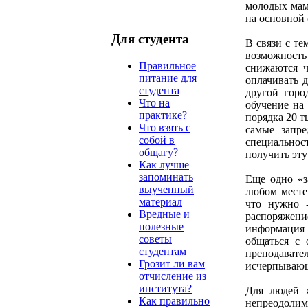
молодых мам
на основной 
Для студента
В связи с те
возможность
Правильное
снижаются ч
питание для
оплачивать д
студента
другой горо
Что на
обучение на
практике?
порядка 20 ты
Что взять с
самые запре
собой в
специальнос
общагу?
получить эту
Как лучше
запоминать
Еще одно «з
выученный
любом месте:
материал
что нужно 
Вредные и
распоряжение
полезные
информация 
советы
общаться с 
студентам
преподава
Грозит ли вам
исчерпывающ
отчисление из
института?
Для людей 
Как правильно
непреодоли