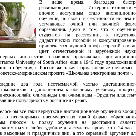
В наше время, благодаря быстр
развивающимся Интернет-технологиям
вполне доступным стало дистанционно
обучение, по своей эффективности ни чем н
уступающее очной или заочной форм
образования. Дело в том, что к обучени
студентов на расстоянии, к подготовк
дидактических пособий и консультировани
привлекается лучший профессорский состав
цвет отечественной и зарубежной науки
ервых институтов, начавших практиковать дистанционно
итается University of South Africa, еще в 1946 году предложивши
нного обучения, в России же такая форма впервые появилась 
 советско-американском проекте «Школьная электронная почта».
следние два года неотъемлемой частью дистанционног
я школьников и дополнением к обычному учебному процесс
тическиеонлайн олимпиады или олимпиады «Эрудиты планеты»
вавшие популярность у российских ребят.
елось бы все-таки вернуться к дистанционному обучению вообщ
ть о неоспоримых преимуществах такой формы образования
ым плюсом в пользу обучения на расстоянии являетс
заниматься в любое удобное для студента время, хоть 24 часа 
 в выходные и праздничные дни, а это серьезный аргумент дл