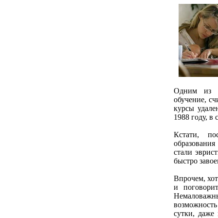
Одним из п
обучение, сч
курсы удале
1988 году, в
Кстати, по
образовани
стали эврис
быстро завое
Впрочем, хот
и поговори
Немаловажн
возможность 
сутки, даже