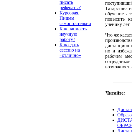
писать
поступивши
рефераты?
Татарстана 
Курсовая.
обучение - 
Пишем
повысить кв
самостоятельно
ученику лет 
Как написать
научную
Что же касае
работу?
производст
Как сдать
дистанционно
сессию на
но и избежа
«отлично»
рабочем ме
сотрудников
возможность
Читайте:
Дистан
Образо
ДИСТ
ОБРА
Дистан