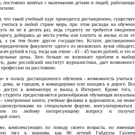
, постоянно занятых с маленькими детьми и людей, работающи
основе.
м, что такой учебный курс проводится дистанционно, существуе
 учиться в любой стране мира, при этом расходы на обучени
уть ли не в десять раз, ведь студенту не требуется ежедневн
орогу, добираясь до места учебы или платить за жилье, если эт
д, а уж тем более другое государство. Кстати, дистанционно
 юридическом факультете одного из московских вузов обходитс
сяч рублей в год, тогда как очное - 43 – 45 тысяч рублей, и это н
дельные цены. Зато больше не возникает проблем в выбор
ти, даже российский институт журналистики, дает возможност
 профессию на расстоянии.
а» в пользу дистанционного обучения - возможность учиться 
 дома, за городом, в командировке или находясь в дороге. Все
- доступ к компьютеру и выход в Интернет. Кроме того, 
 студента предоставляется разнообразная обучающая визуальна
– электронные книги, учебные фильмы и аудиозаписи, он може
однокурсниками на специальном форуме, консультироваться 
телем по любому интересующему вопросу и получат
ий ответ.
же, комплексующих по поводу своего возраста, но имеющи
мую тягу к знаниям, как 80 летний Габдулла Галлеев