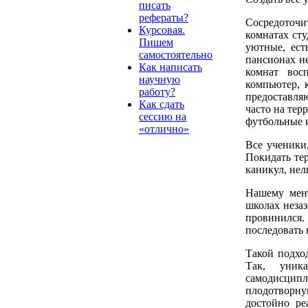
писать
рефераты?
Сосредоточи
Курсовая.
комнатах сту
Пишем
уютные, ест
самостоятельно
пансионах не
Как написать
комнат вос
научную
компьютер, 
работу?
предоставля
Как сдать
часто на тер
сессию на
футбольные и
«отлично»
Все ученики,
Покидать те
каникул, нел
Нашему мент
школах незаз
провинился.
последовать 
Такой подхо
Так, уника
самодисцип
плодотворну
достойно ре