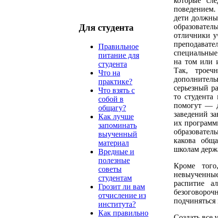
которые сле
поведением.
дети должны
образовате
Для студента
отличники у
преподавате
Правильное
специальные
питание для
на том или и
студента
Так, троеч
Что на
дополнитель
практике?
серьезный ра
Что взять с
то студента
собой в
помогут — д
общагу?
заведений за
Как лучше
их программ
запоминать
образователь
выученный
какова обща
материал
школам держ
Вредные и
полезные
Кроме того
советы
невыученные
студентам
распитие а
Грозит ли вам
безоговор
отчисление из
подчиняться 
института?
Как правильно
Создать все 