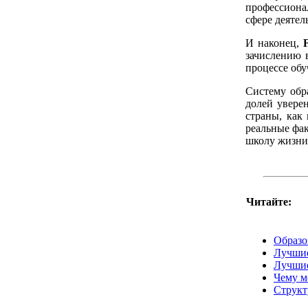
профессиона
сфере деятел
И наконец,
зачислению 
процессе обу
Систему обр
долей уверен
страны, как
реальные фак
школу жизни
Читайте:
Образов
Лучшие
Лучшие
Чему м
Структ