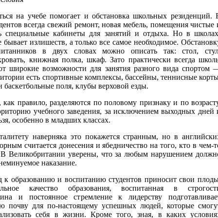
ться на учебе помогает и обстановка школьных резиденций. 
дентов всегда свежий ремонт, новая мебель, помещения чистые 
ь специальные кабинеты для занятий и отдыха. Но в школах
 бывает излишеств, а только все самое необходимое. Обстановк
питанников в двух словах можно описать так: стол, стул
кровать, книжная полка, шкаф. Зато практически всегда школ
ют широкие возможности для занятия разного вида спортом 
ритории есть спортивные комплексы, бассейны, теннисные корты
 баскетбольные поля, клубы верховой езды.
 как правило, разделяются по половому признаку и по возрасту
рриторию учебного заведения, за исключением выходных дней 
ьзя, особенно в младших классах.
алитету наверняка это покажется странным, но в английски
орным считается донесения и ябедничество на того, кто в чем-т
 В Великобритании уверены, что за любым нарушением должн
неминуемое наказание.
д к образованию и воспитанию студентов приносит свои плоды
льное качество образования, воспитанная в строгост
лина и постоянное стремление к лидерству подготавливае
ю почву для по-настоящему успешных людей, которые смогу
ализовать себя в жизни. Кроме того, зная, в каких условия