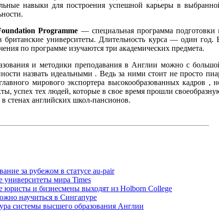
льные навыки для построения успешной карьеры в выбранно
ьности.
Foundation Programme
— специальная программа подготовки 
в британские университеты. Длительность курса — один год. 
чения по программе изучаются три академических предмета.
азования и методики преподавания в Англии можно с большо
ности назвать идеальными . Ведь за ними стоит не просто пиа
 главного мирового экспортера высокообразованных кадров , н
ты, успех тех людей, которые в свое время прошли своеобразну
 в стенах английских школ-пансионов.
ание за рубежом в статусе au-pair
 университеты мира Times
 юристы и бизнесмены выходят из Holborn College
ожно научиться в Сингапуре
ура системы высшего образования Англии