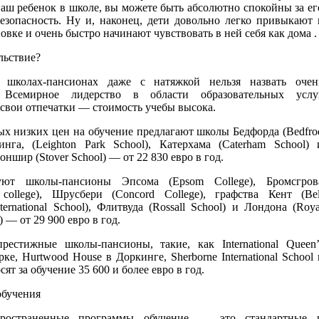
аш ребенок в школе, вы можете быть абсолютно спокойны за ег
безопасность. Ну и, наконец, дети довольно легко привыкают 
овке и очень быстро начинают чувствовать в ней себя как дома .
льствие?
 школах-пансионах даже с натяжкой нельзя назвать очен
 Всемирное лидерство в области образовательных услу
свои отпечатки — стоимость учебы высока.
ых низких цен на обучение предлагают школы Бедфорда (Bedfro
динга, (Leighton Park School), Катерхама (Caterham School) 
оншир (Stover School) — от 22 830 евро в год.
уют школы-пансионы Эпсома (Epsom College), Бромсгров
 college), Шрусбери (Concord College), графства Кент (Bel
ternational School), Флитвуда (Rossall School) и Лондона (Roya
) — от 29 900 евро в год.
естижные школы-пансионы, такие, как International Queen’
рке, Hurtwood House в Доркинге, Sherborne International School 
ят за обучение 35 600 и более евро в год.
бучения
ространенные программы обучение — это стандартные 