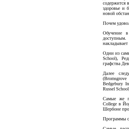
содержится в
здоровье и 
новой обстан
Почем удово
Обучение в
доступным.
накладывает 
Одни из сам
School), Ре
графства Дев
Далее след
(Bromsgrove
Bedgebury In
Russel School
Самые же пр
College в Йо
Шербоне прос
Программы о
Самые расп