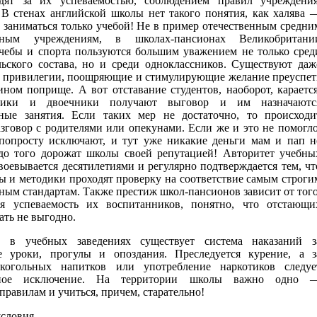
дят за их успеваемостью, соблюдением правил учреждения
 В стенах английской школы нет такого понятия, как халява 
 заниматься только учебой! Не в пример отечественным средни
льным учреждениям, в школах-пансионах Великобритани
чебы и спорта пользуются большим уважением не только сред
льского состава, но и среди одноклассников. Существуют даж
 привилегии, поощряющие и стимулирующие желание преуспет
ном поприще. А вот отставание студентов, наоборот, карается
ники и двоечники получают выговор и им назначаютс
ные занятия. Если таких мер не достаточно, то происходи
зговор с родителями или опекунами. Если же и это не помогло
 попросту исключают, и тут уже никакие деньги мам и пап н
о того дорожат школы своей репутацией! Авторитет учебны
воевывается десятилетиями и регулярно подтверждается тем, чт
ы и методики проходят проверку на соответствие самым строги
ным стандартам. Также престиж школ-пансионов зависит от того
я успеваемость их воспитанников, понятно, что отстающи
ать не выгодно.
, в учебных заведениях существует система наказаний з
 уроки, прогулы и опоздания. Преследуется курение, а з
лкогольных напитков или употребление наркотиков следуе
очное исключение. На территории школы важно одно 
правилам и учиться, причем, старательно!
условия