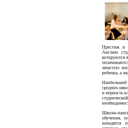
Престиж и 
Англию сту
котируются 
оплачиваютс
зачастую во
ребенка, а з
Наибольшей
средних школ
и верность к
студенческ
необходимост
Школы-панси
обучения, н
находятся 