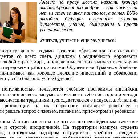
Англию по праву можно назвать кузнице
высокообразованных кадров — вот уже сотн
лет из стен ее школ-пансионов, а затем ВУЗо
выходят будущие известные политики
дипломаты, ученые, бизнесмены и прост
успешные люди.
Учиться, учиться и еще раз учиться!
подтвержденное годами качество образования привлекают 
дентов со всего света. Дипломы Соединенного Королевств
в любой стране мира, а полученные знания выпускников хорош
я передовыми работодателями. Обучение на Туманном Альбион
спринимают как хорошее вложение инвестиций в образовани
начит, в его благополучное будущее.
 популярностью пользуются учебные программы английски
-пансионов, которые умело сочетают в себе новаторство методи
лассическим традициям преподавательского искусства. А наличи
ой резиденции на их территории избавляет родителей о
и решать вопрос с жильем, питанием, присмотром за ребенком.
оны Англии известны не только непревзойденным качество
о и строгой дисциплиной. На территории кампуса студент
под постоянным надзором сотрудников учебного заведения