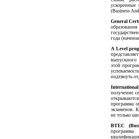
ускоренные к
(Business And
General Cert
образования
государстве
года (начина
A Level prog
представляет
выпускного 
этой програ
успеваемос
подтянуть о
Internationa
получение с
открываютс
программа о
экзаменов. 
не только ши
BTEC (Busi
программа 
квалификац