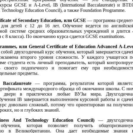
урсы GCSE и A-Level, IB (International Baccalaureate) и BTE
 Technology Education Council), а также Foundation Programme.
ificate of Secondary Education, или GCSE
— программа среднег
 для детей с 12 до 16 лет. Обучение ведется по английско
нной системе средних образовательных учреждений и длится 
я с 8 класса). По окончанию курса сдается GCSE examinations.
rammes, или General Certificate of Education Advanced A-Leve
 собой двухгодичный курс обучения, который завершается сдаче
экзамена второго уровня сложности. У каждого учащегося п
мме студента есть личный преподаватель, который контролируе
ть своего подопечного и помогает ему при необходимост
тдельные предметы.
l Baccalaureate
— программа, результатом которой являетс
ертификата международного образца об окончании школы. С ни
я двери в практически любые ВУЗы мира. Двухгодична
бучения IB завершается выполнением курсовой работы и сдаче
Курс довольно сложный, потому что ориентирован на получени
роких, но и глубоких знаний.
ness And Technology Education Council)
— двухгодична
обучения, которая позволяет получить общепризнанну
ию в Великобритании. Она дает необходимые знания 